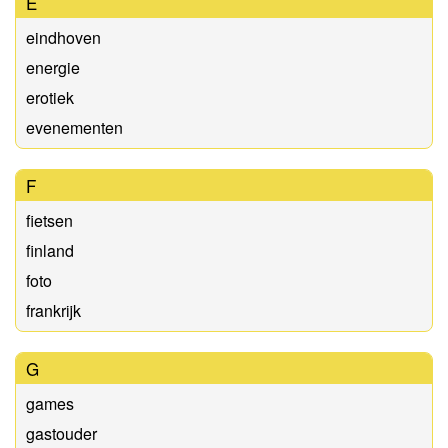
E
eindhoven
energie
erotiek
evenementen
F
fietsen
finland
foto
frankrijk
G
games
gastouder