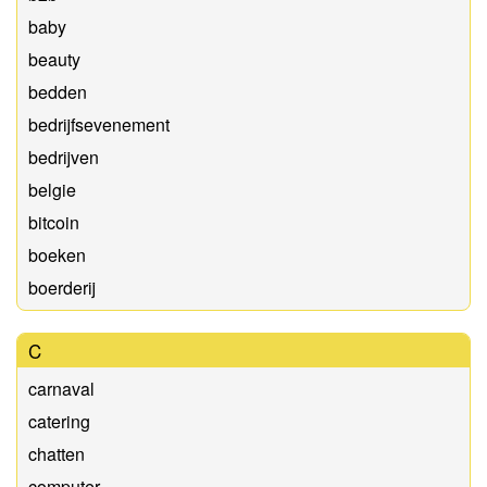
baby
beauty
bedden
bedrijfsevenement
bedrijven
belgie
bitcoin
boeken
boerderij
C
carnaval
catering
chatten
computer