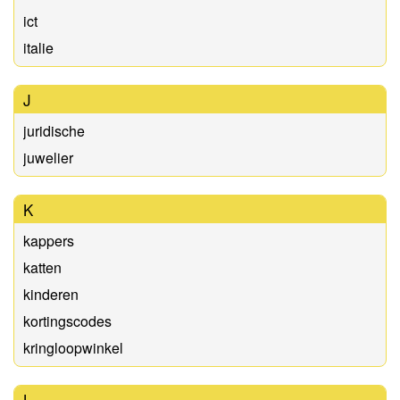
ict
italie
J
juridische
juwelier
K
kappers
katten
kinderen
kortingscodes
kringloopwinkel
L