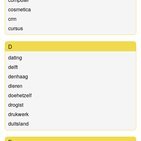
cosmetica
crm
cursus
D
dating
delft
denhaag
dieren
doehetzelf
drogist
drukwerk
duitsland