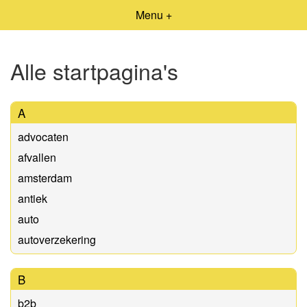
Menu +
Alle startpagina's
A
advocaten
afvallen
amsterdam
antiek
auto
autoverzekering
B
b2b