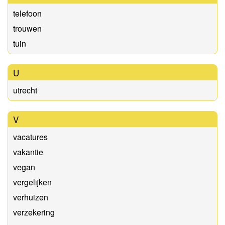
telefoon
trouwen
tuin
U
utrecht
V
vacatures
vakantie
vegan
vergelijken
verhuizen
verzekering