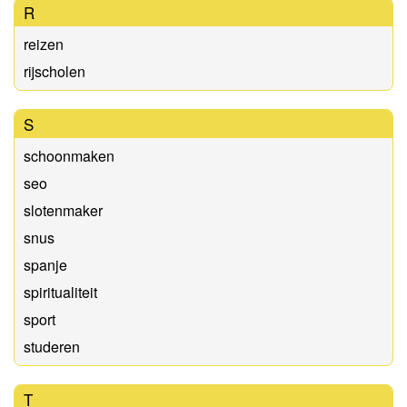
R
reizen
rijscholen
S
schoonmaken
seo
slotenmaker
snus
spanje
spiritualiteit
sport
studeren
T