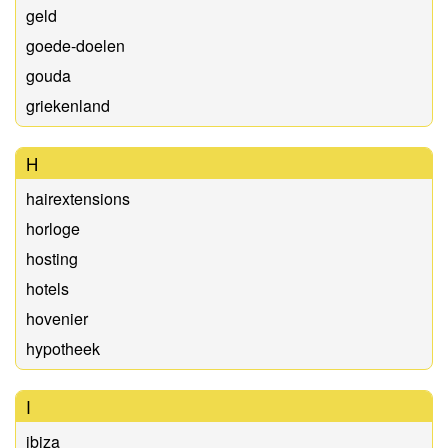
geld
goede-doelen
gouda
griekenland
H
hairextensions
horloge
hosting
hotels
hovenier
hypotheek
I
ibiza