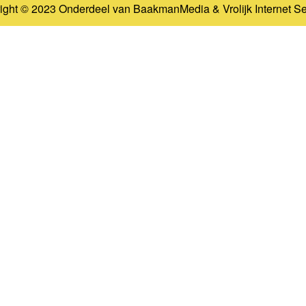
ight © 2023 Onderdeel van
BaakmanMedia
&
Vrolijk Internet S