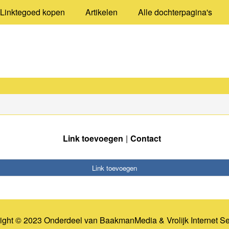
Linktegoed kopen
Artikelen
Alle dochterpagina's
Link toevoegen
Contact
Link toevoegen
ight © 2023 Onderdeel van
BaakmanMedia
&
Vrolijk Internet S